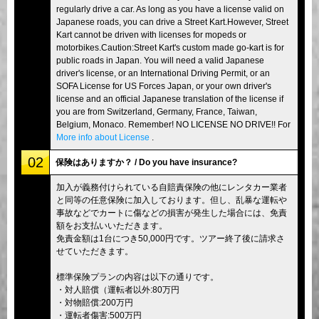
regularly drive a car. As long as you have a license valid on
Japanese roads, you can drive a Street Kart.However, Street
Kart cannot be driven with licenses for mopeds or
motorbikes.Caution:Street Kart's custom made go-kart is for
public roads in Japan. You will need a valid Japanese
driver's license, or an International Driving Permit, or an
SOFA License for US Forces Japan, or your own driver's
license and an official Japanese translation of the license if
you are from Switzerland, Germany, France, Taiwan,
Belgium, Monaco. Remember! NO LICENSE NO DRIVE!! For
More info about License
.
02
保険はありますか？ / Do you have insurance?
加入が義務付けられている自賠責保険の他にレンタカー業者
と同等の任意保険に加入しております。但し、乱暴な運転や
事故などでカートに傷などの損害が発生した場合には、免責
額をお支払いいただきます。
免責金額は1台につき50,000円です。ツアー終了後に請求さ
せていただきます。
標準保険プランの内容は以下の通りです。
・対人賠償（運転者以外:80万円
・対物賠償:200万円
・運転者傷害:500万円