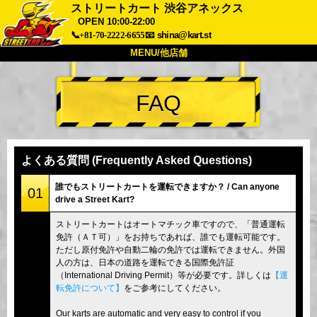
ストリートカート 渋谷アネックス
OPEN 10:00-22:00
📞+81-70-2222-6655
📧
shina@kart.st
MENU/他店舗
トップ
FAQ
概要
車両
価格
アクセス
評価
FAQ
会社
予約
よくある質問 (Frequently Asked Questions)
他店舗
誰でもストリートカートを運転できますか？ / Can anyone
東京 品川
東京 秋葉原 #1
01
drive a Street Kart?
東京 秋葉原 #2
東京 渋谷
ストリートカートはオートマチック車ですので、「普通運転
東京 渋谷アネックス
東京ベイ
免許（ＡＴ可）」をお持ちであれば、誰でも運転可能です。
ただし原付免許や自動二輪の免許では運転できません。外国
東京 浅草
大阪
人の方は、日本の道路を運転できる国際免許証
（International Driving Permit）等が必要です。詳しくは
【運
沖縄
転免許について】
をご参考にしてください。
Our karts are automatic and very easy to control if you