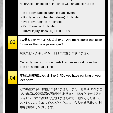
reservation online or at the shop with an additional fee.
The full coverage insurance plan covers:
・Bodily Injury (other than driver) : Unlimited
・Property Damage : Unlimited
・Kart Damage : Unlimited
・Driver Injury: up to 30,000,000 JPY
2人乗りのカートはありますか？ / Are there carts that allow
03
for more than one passenger?
現状では２人乗りのカートはご用意がございません
Currently, we do not offer carts that can support more than
one passenger at a time
店舗に駐車場はありますか？ / Do you have parking at your
04
location?
どの店舗にも駐車場はございません。また、お車やUberなど
でご来店は交通渋滞の可能性があります。遅れた場合はアク
ティビティにご参加いただけませんので、お控えください。
ストレスなく参加していただくために、公共交通危難のご利
用をお勧めしております。