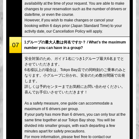
availability at the time of your request. You are able to make
changes to your reservation such as the number of drivers or
date/time, or even the course.
However, if you wish to make changes or cancel your
booking within 6 days prior (Japan Standard Time) to your
activity date, our Cancellation Policy will apply.
1グループの最大人数は何名ですか？ / What's the maximum
07
number you can have in a group?
安全対策のため、ガイド1名につき1グループ最大6名までと
させていただきます。
6名様以上の場合は、Tokyo Bay店での同時刻のご乗車のみと
なります。小グループに分かれ、安全のため数分間隔で出発
します。
詳しくは予約センターまでお気軽にお問い合わせください。
喜んでお手伝いさせていただきます！
As a safety measure, one guide can accommodate a
maximum of 6 drivers per group.
If your party has more than 6 drivers, you can only tour at the
same time together at our Tokyo Bay shop. You will be
divided into smaller groups, with each departing a few
minutes apart for safety precautions.
For more information, please feel free to contact our