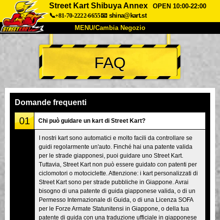
Street Kart Shibuya Annex
OPEN 10:00-22:00
📞+81-70-2222-6655
📧
shina@kart.st
MENU/Cambia Negozio
INIZIO
FAQ
Chi Siamo
Specifiche
Prezzo
Accesso
Recensioni
FAQ
Azienda
Prenotazioni
Domande frequenti
Cambia Negozio
01
Chi può guidare un kart di Street Kart?
Tokyo Shinagawa
Tokyo Akihabara#1
I nostri kart sono automatici e molto facili da controllare se
guidi regolarmente un'auto. Finché hai una patente valida
Tokyo Akihabara#2
Tokyo Shibuya
per le strade giapponesi, puoi guidare uno Street Kart.
Tokyo Shibuya Annex
Tokyo Bay
Tuttavia, Street Kart non può essere guidato con patenti per
ciclomotori o motociclette. Attenzione: i kart personalizzati di
Tokyo Asakusa
Osaka
Street Kart sono per strade pubbliche in Giappone. Avrai
bisogno di una patente di guida giapponese valida, o di un
Okinawa
Permesso Internazionale di Guida, o di una Licenza SOFA
per le Forze Armate Statunitensi in Giappone, o della tua
patente di guida con una traduzione ufficiale in giapponese