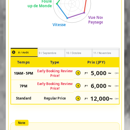
8 / Août
9 / Septembre
10 / Octobre
11 / Novembre
Temps
Type
Prix (JPY)
Early Booking Review
5,000 ~
10AM - 5PM
JPY
/pax
¥
Price!
Early Booking Review
6,000 ~
7PM
JPY
/pax
¥
Price!
12,000~
Standard
Regular Price
JPY
/pax
¥