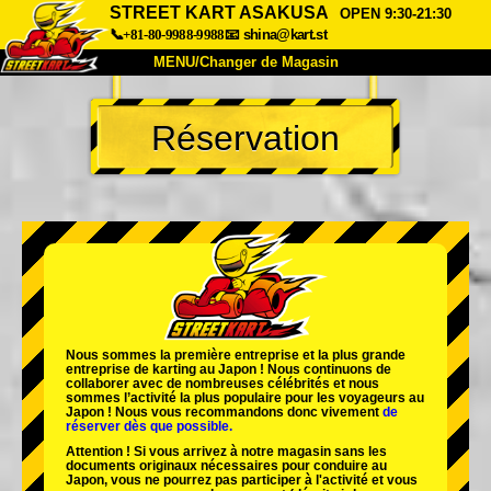
STREET KART ASAKUSA
OPEN 9:30-21:30
📞+81-80-9988-9988
📧
shina@kart.st
MENU/Changer de Magasin
ACCUEIL
Réservation
À Propos
Caractéristiques
Tarifs
Accès
Avis
FAQ
Entreprise
Réservation
Changer de Magasin
Tokyo Shinagawa
Tokyo Akihabara#1
Tokyo Akihabara#2
Tokyo Shibuya
Nous sommes la
première entreprise
et
la plus grande
Tokyo Shibuya Annexe
Baie de Tokyo
entreprise de karting
au Japon ! Nous continuons de
collaborer avec
de nombreuses célébrités
et nous
sommes l’
activité la plus populaire
pour les voyageurs au
Tokyo Asakusa
Osaka
Japon ! Nous vous recommandons donc vivement
de
réserver dès que possible.
Okinawa
Attention ! Si vous arrivez à notre magasin sans les
documents originaux nécessaires pour conduire au
Japon, vous ne pourrez pas participer à l'activité et vous