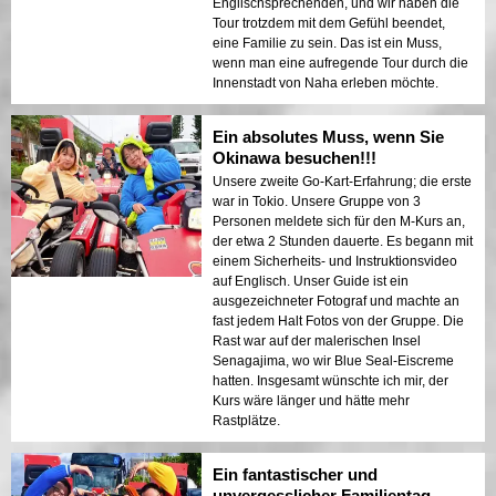
Englischsprechenden, und wir haben die
Tour trotzdem mit dem Gefühl beendet,
eine Familie zu sein. Das ist ein Muss,
wenn man eine aufregende Tour durch die
Innenstadt von Naha erleben möchte.
Ein absolutes Muss, wenn Sie
Okinawa besuchen!!!
Unsere zweite Go-Kart-Erfahrung; die erste
war in Tokio. Unsere Gruppe von 3
Personen meldete sich für den M-Kurs an,
der etwa 2 Stunden dauerte. Es begann mit
einem Sicherheits- und Instruktionsvideo
auf Englisch. Unser Guide ist ein
ausgezeichneter Fotograf und machte an
fast jedem Halt Fotos von der Gruppe. Die
Rast war auf der malerischen Insel
Senagajima, wo wir Blue Seal-Eiscreme
hatten. Insgesamt wünschte ich mir, der
Kurs wäre länger und hätte mehr
Rastplätze.
Ein fantastischer und
unvergesslicher Familientag.