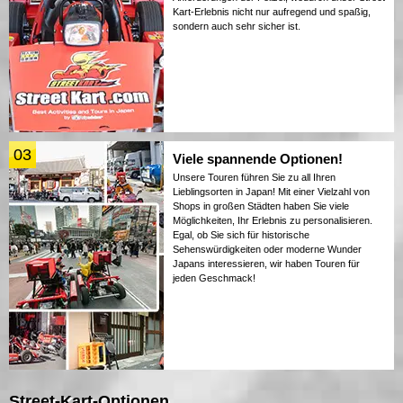
Kart-Erlebnis nicht nur aufregend und spaßig,
sondern auch sehr sicher ist.
03
Viele spannende Optionen!
Unsere Touren führen Sie zu all Ihren
Lieblingsorten in Japan! Mit einer Vielzahl von
Shops in großen Städten haben Sie viele
Möglichkeiten, Ihr Erlebnis zu personalisieren.
Egal, ob Sie sich für historische
Sehenswürdigkeiten oder moderne Wunder
Japans interessieren, wir haben Touren für
jeden Geschmack!
Street-Kart-Optionen