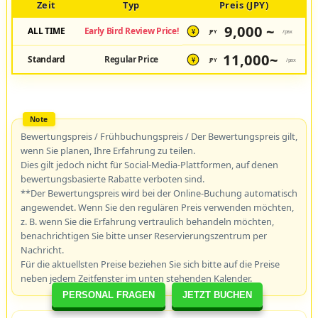
Zeit
Typ
Preis (JPY)
9,000 ~
ALL TIME
Early Bird Review Price!
JPY
/pax
¥
11,000~
Standard
Regular Price
JPY
/pax
¥
Bewertungspreis / Frühbuchungspreis / Der Bewertungspreis gilt,
wenn Sie planen, Ihre Erfahrung zu teilen.
Dies gilt jedoch nicht für Social-Media-Plattformen, auf denen
bewertungsbasierte Rabatte verboten sind.
**Der Bewertungspreis wird bei der Online-Buchung automatisch
angewendet. Wenn Sie den regulären Preis verwenden möchten,
z. B. wenn Sie die Erfahrung vertraulich behandeln möchten,
benachrichtigen Sie bitte unser Reservierungszentrum per
Nachricht.
Für die aktuellsten Preise beziehen Sie sich bitte auf die Preise
neben jedem Zeitfenster im unten stehenden Kalender.
PERSONAL FRAGEN
JETZT BUCHEN