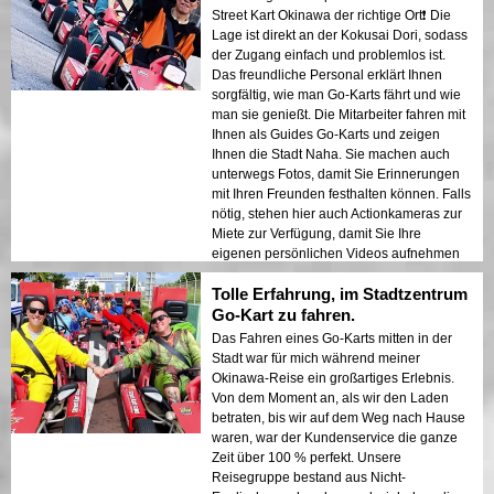
Street Kart Okinawa der richtige Ort❗️ Die
Lage ist direkt an der Kokusai Dori, sodass
der Zugang einfach und problemlos ist.
Das freundliche Personal erklärt Ihnen
sorgfältig, wie man Go-Karts fährt und wie
man sie genießt. Die Mitarbeiter fahren mit
Ihnen als Guides Go-Karts und zeigen
Ihnen die Stadt Naha. Sie machen auch
unterwegs Fotos, damit Sie Erinnerungen
mit Ihren Freunden festhalten können. Falls
nötig, stehen hier auch Actionkameras zur
Miete zur Verfügung, damit Sie Ihre
eigenen persönlichen Videos aufnehmen
können.
Tolle Erfahrung, im Stadtzentrum
Go-Kart zu fahren.
Das Fahren eines Go-Karts mitten in der
Stadt war für mich während meiner
Okinawa-Reise ein großartiges Erlebnis.
Von dem Moment an, als wir den Laden
betraten, bis wir auf dem Weg nach Hause
waren, war der Kundenservice die ganze
Zeit über 100 % perfekt. Unsere
Reisegruppe bestand aus Nicht-