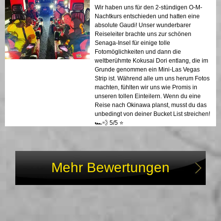
jeden Fall wieder machen. Sehr
Wir haben uns für den 2-stündigen O-M-
empfehlenswert!
Nachtkurs entschieden und hatten eine
absolute Gaudi! Unser wunderbarer
Reiseleiter brachte uns zur schönen
Senaga-Insel für einige tolle
Fotomöglichkeiten und dann die
weltberühmte Kokusai Dori entlang, die im
Grunde genommen ein Mini-Las Vegas
Strip ist. Während alle um uns herum Fotos
machten, fühlten wir uns wie Promis in
unseren tollen Einteilern. Wenn du eine
Reise nach Okinawa planst, musst du das
unbedingt von deiner Bucket List streichen!
🏎️💨 5/5 ⭐️
Mehr Bewertungen