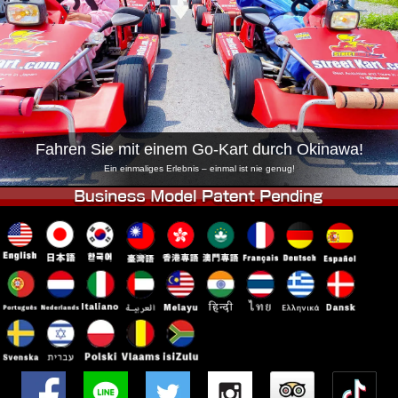
Unternehmen
Buchung
Shop wechseln
Tokio Shinagawa
Tokio Akihabara#1
Tokio Akihabara#2
Tokio Shibuya
Tokio Shibuya Annex
Tokio Bucht
Fahren Sie mit einem Go-Kart durch Okinawa!
Tokio Asakusa
Osaka
Ein einmaliges Erlebnis – einmal ist nie genug!
Okinawa