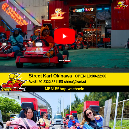
Street Kart Okinawa
OPEN 10:00-22:00
📞+81-90-3322-3311
📧
shina@kart.st
MENÜ/Shop wechseln
START
Über uns
Spezifikationen
Preise
Anfahrt
Bewertungen
FAQ