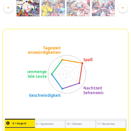
<
>
8 / August
9 / September
10 / Oktober
11 / November