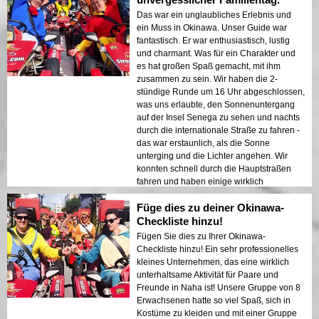
Das war ein unglaubliches Erlebnis und
ein Muss in Okinawa. Unser Guide war
fantastisch. Er war enthusiastisch, lustig
und charmant. Was für ein Charakter und
es hat großen Spaß gemacht, mit ihm
zusammen zu sein. Wir haben die 2-
stündige Runde um 16 Uhr abgeschlossen,
was uns erlaubte, den Sonnenuntergang
auf der Insel Senega zu sehen und nachts
durch die internationale Straße zu fahren -
das war erstaunlich, als die Sonne
unterging und die Lichter angehen. Wir
konnten schnell durch die Hauptstraßen
fahren und haben einige wirklich
großartige Fotos gemacht, an die wir uns
Füge dies zu deiner Okinawa-
immer erinnern werden. Ich kann dieses
Erlebnis nur wärmstens empfehlen!!
Checkliste hinzu!
Fügen Sie dies zu Ihrer Okinawa-
Checkliste hinzu! Ein sehr professionelles
kleines Unternehmen, das eine wirklich
unterhaltsame Aktivität für Paare und
Freunde in Naha ist! Unsere Gruppe von 8
Erwachsenen hatte so viel Spaß, sich in
Kostüme zu kleiden und mit einer Gruppe