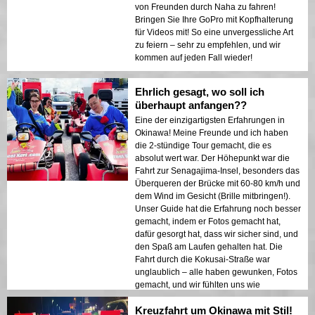
von Freunden durch Naha zu fahren!
Bringen Sie Ihre GoPro mit Kopfhalterung
für Videos mit! So eine unvergessliche Art
zu feiern – sehr zu empfehlen, und wir
kommen auf jeden Fall wieder!
Ehrlich gesagt, wo soll ich
überhaupt anfangen??
Eine der einzigartigsten Erfahrungen in
Okinawa! Meine Freunde und ich haben
die 2-stündige Tour gemacht, die es
absolut wert war. Der Höhepunkt war die
Fahrt zur Senagajima-Insel, besonders das
Überqueren der Brücke mit 60-80 km/h und
dem Wind im Gesicht (Brille mitbringen!).
Unser Guide hat die Erfahrung noch besser
gemacht, indem er Fotos gemacht hat,
dafür gesorgt hat, dass wir sicher sind, und
den Spaß am Laufen gehalten hat. Die
Fahrt durch die Kokusai-Straße war
unglaublich – alle haben gewunken, Fotos
gemacht, und wir fühlten uns wie
Prominente. Es war eine unvergessliche,
Kreuzfahrt um Okinawa mit Stil!
spaßige Erfahrung, und wir würden es auf