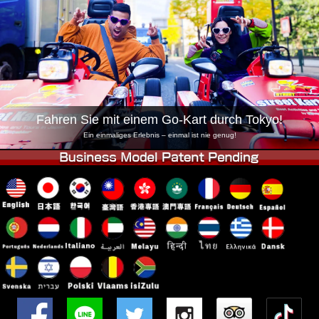
Unternehmen
Buchung
Shop wechseln
Tokio Shinagawa
Tokio Akihabara#1
Tokio Akihabara#2
Tokio Shibuya
Tokio Shibuya Annex
Tokio Bucht
Fahren Sie mit einem Go-Kart durch Tokyo!
Tokio Asakusa
Osaka
Ein einmaliges Erlebnis – einmal ist nie genug!
Okinawa