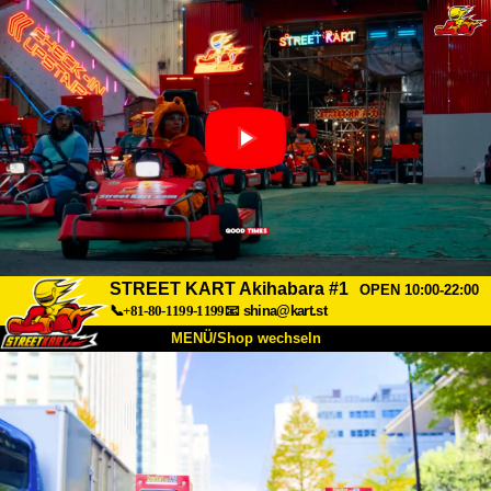
STREET KART Akihabara #1
OPEN 10:00-22:00
📞+81-80-1199-1199
📧
shina@kart.st
MENÜ/Shop wechseln
START
Über uns
Spezifikationen
Preise
Anfahrt
Bewertungen
FAQ