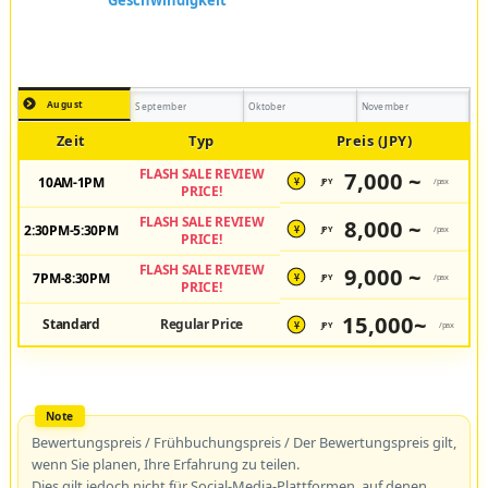
August
September
Oktober
November
Zeit
Typ
Preis (JPY)
FLASH SALE REVIEW
7,000 ~
10AM-1PM
JPY
/pax
¥
PRICE!
FLASH SALE REVIEW
8,000 ~
2:30PM-5:30PM
JPY
/pax
¥
PRICE!
FLASH SALE REVIEW
9,000 ~
7PM-8:30PM
JPY
/pax
¥
PRICE!
15,000~
Standard
Regular Price
JPY
/pax
¥
Bewertungspreis / Frühbuchungspreis / Der Bewertungspreis gilt,
wenn Sie planen, Ihre Erfahrung zu teilen.
Dies gilt jedoch nicht für Social-Media-Plattformen, auf denen